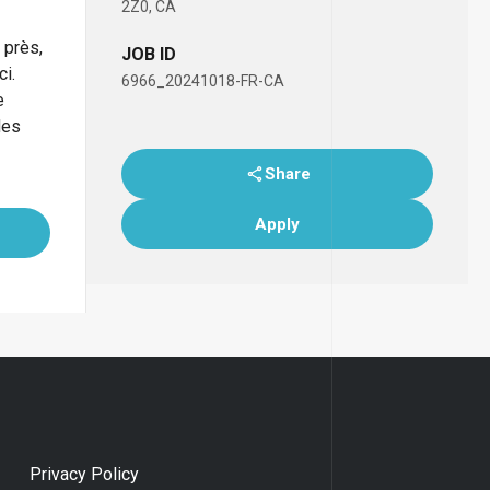
2Z0, CA
 près,
JOB ID
ci.
6966_20241018-FR-CA
e
des
Share
Apply
Privacy Policy