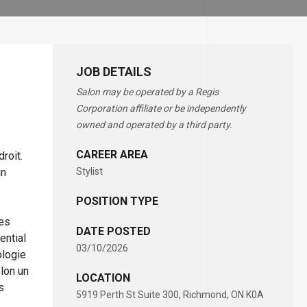
JOB DETAILS
Salon may be operated by a Regis
Corporation affiliate or be independently
owned and operated by a third party.
CAREER AREA
roit.
un
Stylist
POSITION TYPE
des
DATE POSTED
ential
03/10/2026
logie
elon un
LOCATION
s
5919 Perth St Suite 300, Richmond, ON K0A