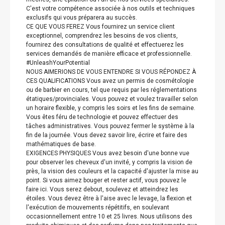
C'est votre compétence associée à nos outils et techniques
exclusifs qui vous préparera au succès.
CE QUE VOUS FEREZ Vous fournirez un service client
exceptionnel, comprendrez les besoins de vos clients,
fournirez des consultations de qualité et effectuerez les
services demandés de manière efficace et professionnelle.
#UnleashYourPotential
NOUS AIMERIONS DE VOUS ENTENDRE SI VOUS RÉPONDEZ À
CES QUALIFICATIONS Vous avez un permis de cosmétologie
ou de barbier en cours, tel que requis par les réglementations
étatiques/provinciales. Vous pouvez et voulez travailler selon
un horaire flexible, y compris les soirs et les fins de semaine.
Vous êtes féru de technologie et pouvez effectuer des
tâches administratives. Vous pouvez fermer le système à la
fin de la journée. Vous devez savoir lire, écrire et faire des
mathématiques de base.
EXIGENCES PHYSIQUES Vous avez besoin d'une bonne vue
pour observer les cheveux d'un invité, y compris la vision de
près, la vision des couleurs et la capacité d'ajuster la mise au
point. Si vous aimez bouger et rester actif, vous pouvez le
faire ici. Vous serez debout, soulevez et atteindrez les
étoiles. Vous devez être à l'aise avec le levage, la flexion et
l'exécution de mouvements répétitifs, en soulevant
occasionnellement entre 10 et 25 livres. Nous utilisons des